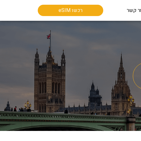
ר קשר
רכשו eSIM