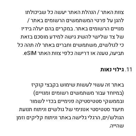
צוות האתר / הנהלת האתר יעשה כל שביכולתו
להגן על פרטי המשתמשים הרשומים באתר /
מנויים הרשומים באתר. במקרים בהם יעלה בידיו
של צד שלישי להשיג גישה למידע מוסכם בזאת
כי לגולשים, משתמשים וחברים באתר לה תהה כל
תביעה, טענה או דרישה כלפי צוות האתר eSIM.
גילוי נאות
באתר זה עשוי לעשות שימוש בקבצי קוקיז
(במיוחד עבור משתמשים רשומים ומנויים)
ובממשקי סטטיסטיקה פנימיים בכדי לשמור
תיעוד סטטיסטי אנונימי של גולשים וניתוח תנועת
הגולש/ים, הרגלי גלישה באתר וניתוח קליקים וזמן
שהייה.