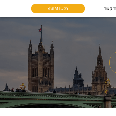
ר קשר
רכשו eSIM