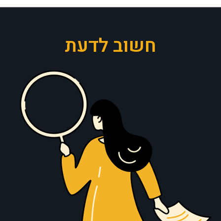
חשוב לדעת