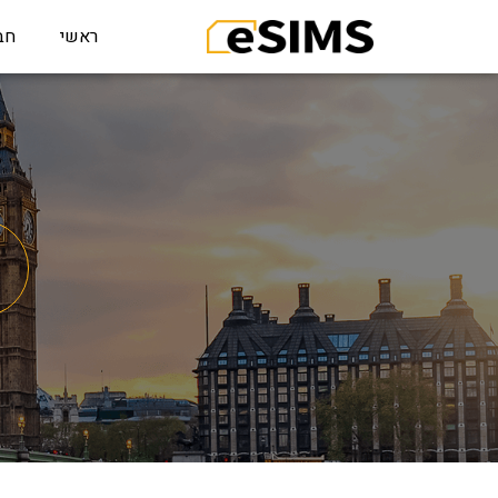
ראשי
חב