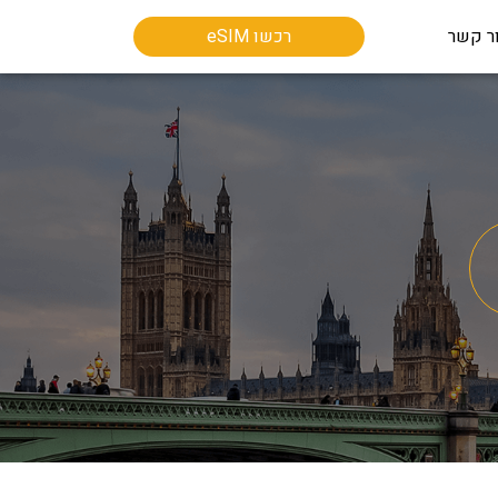
ר קשר
רכשו eSIM