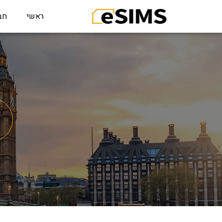
ראשי
חב