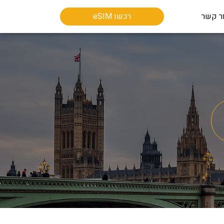
ר קשר
רכשו eSIM