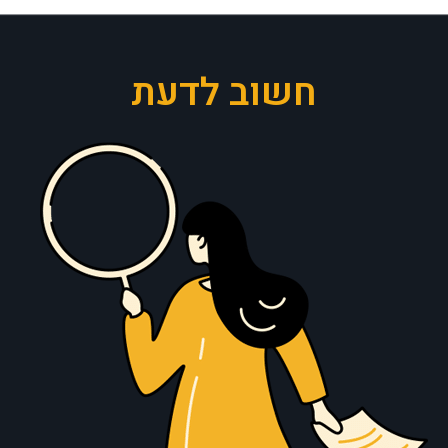
חשוב לדעת