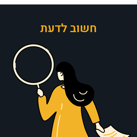
חשוב לדעת