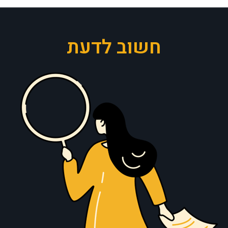
חשוב לדעת