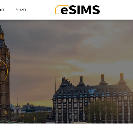
ראשי
חב