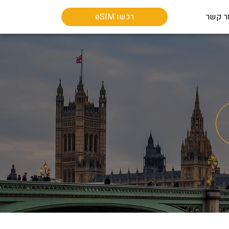
ר קשר
רכשו eSIM