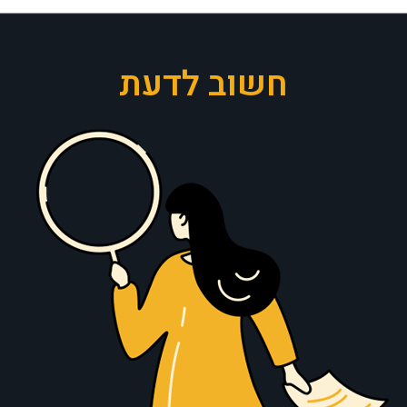
חשוב לדעת