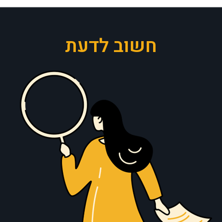
חשוב לדעת