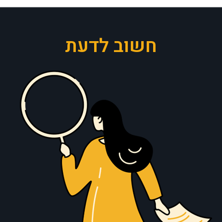
חשוב לדעת