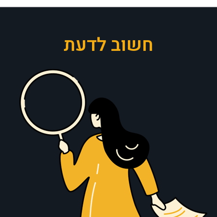
חשוב לדעת