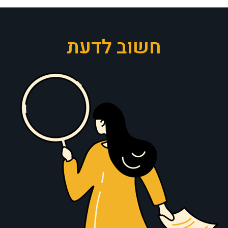
חשוב לדעת