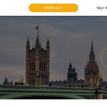
ר קשר
רכשו eSIM