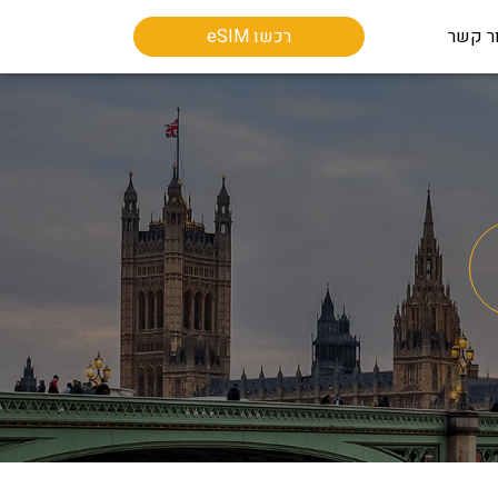
ר קשר
רכשו eSIM