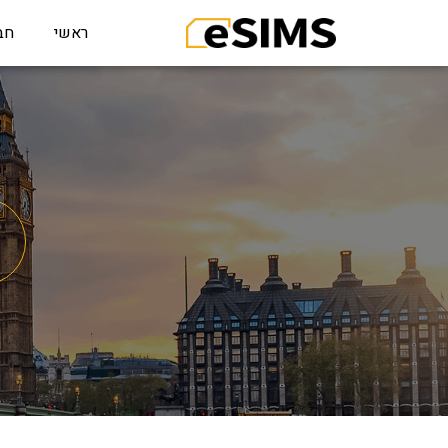
ראשי
חב