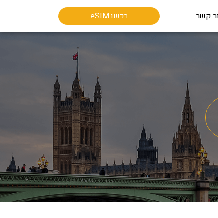
ר קשר
רכשו eSIM