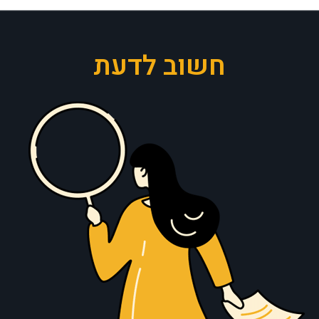
חשוב לדעת