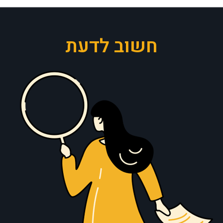
חשוב לדעת