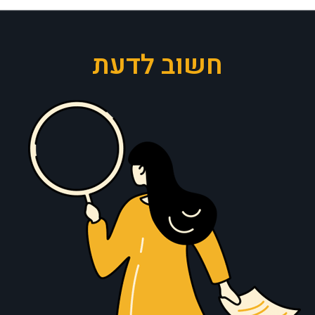
חשוב לדעת