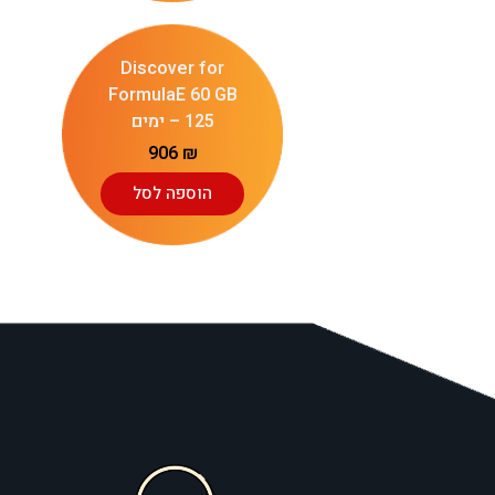
Discover for
FormulaE 60 GB
– 125 ימים
906
₪
הוספה לסל