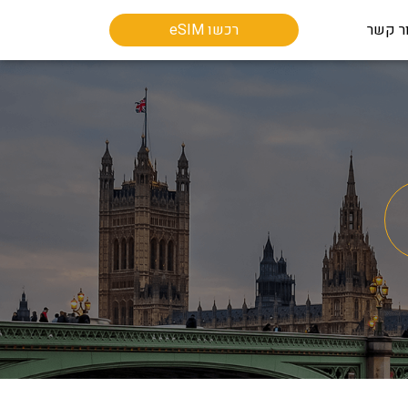
ר קשר
רכשו eSIM