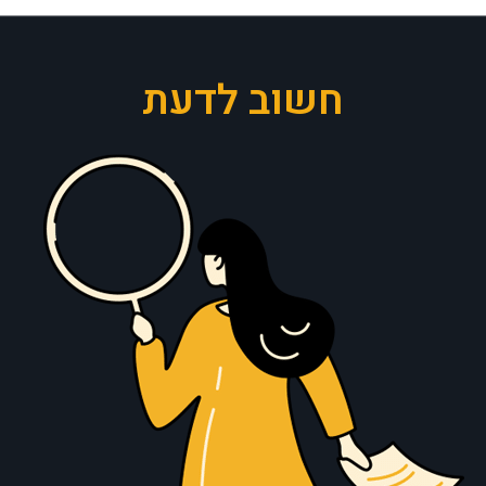
חשוב לדעת