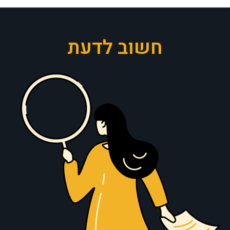
חשוב לדעת