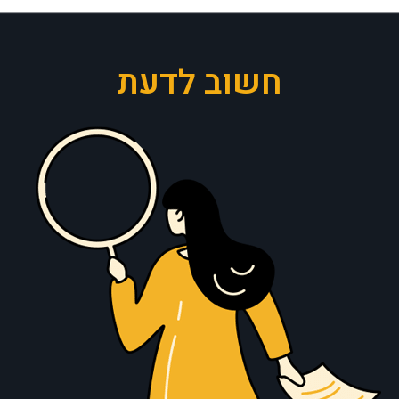
חשוב לדעת