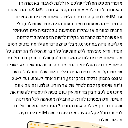
מופרז מספק הסלולר שלכם או ללכת לאיבוד באנקרה או
באיסטנבול כדי למצוא סים מקומי, אנחנו ב-eSIMS נסדר אתכם
עם eSIM לטורקיה בנפח הגלישה שאתם צריכים ובמחירים
הוגנים – מה שאתם רואים באתר הוא המחיר שתשלמו, בלי
חיובים נסתרים או עמלות מפתיעות. טכנולוגיית סים וירטואלי
מאפשרת לכם להתחבר בקלות לרשת המקומית כדי ליהנות
מגלישה נוחה באינטרנט, מבלי שתצטרכו אפילו את כרטיס הסים
הפיזי, והיא מתאימה ללקוחות של כל חברות הסלולר הקיימות. כל
מה שאתם צריכים לוודא הוא שהטלפון שלכם תומך בטכנולוגיה
הזאת – מרבית הטלפונים החכמים מהדורות החדשים מאפשרים
שימוש קל ומהיר בסים הווירטואלי. באתר שלנו תוכלו לרכוש
eSIM במגוון גדלים ופרקי זמן, מג'יגה אחד לשבוע ועד ל-20
ג'יגה שיספיקו לכם לטיול של עד חודש שלם, וגם אם אתם
מתכננים לעבור בין מדינות אין שום בעיה לוגיסטית לעשות את
השינוי, ורק תצטרכו לוודא שהחבילה מתאימה לכל המדינות
שתבקרו בהן. אז למה אתם מחכים? הפכו את החיבור שלכם
לרשת בחו"ל לקל ומהיר באמצעות רכישת eSIM לטורקיה
מהאתר שלנו.