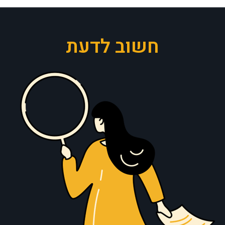
חשוב לדעת