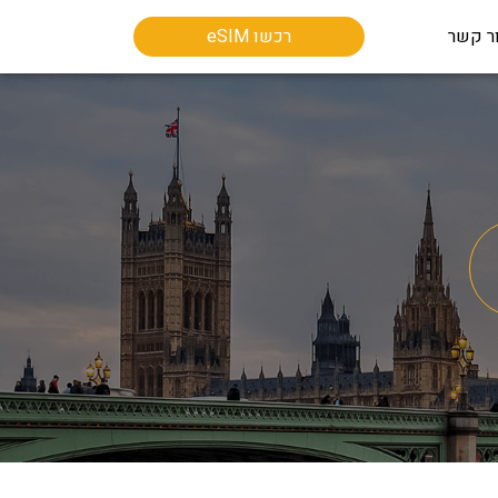
ר קשר
רכשו eSIM