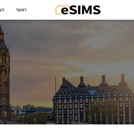
ראשי
חב