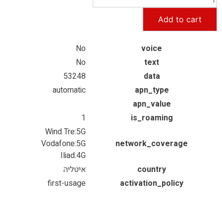
Add to cart
No
voice
No
text
53248
data
automatic
apn_type
apn_value
1
is_roaming
Wind Tre:5G
Vodafone:5G
network_coverage
Iliad:4G
country
איטליה
first-usage
activation_policy