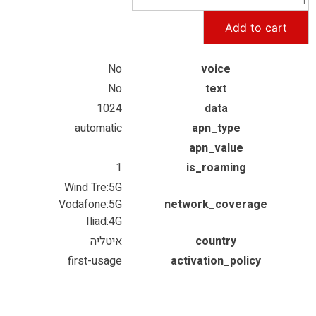
Add to cart
No
voice
No
text
1024
data
automatic
apn_type
apn_value
1
is_roaming
Wind Tre:5G
Vodafone:5G
network_coverage
Iliad:4G
country
איטליה
first-usage
activation_policy