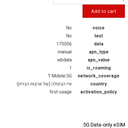
Add to cart
No
voice
No
text
173056
data
manual
apn_type
wbdata
apn_value
1
is_roaming
T-Mobile:5G
network_coverage
country
איי הבתולה (של ארצות הברית)
first-usage
activation_policy
5G Data-only eSIM.