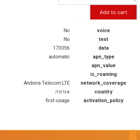
Add to cart
No
voice
No
text
173056
data
automatic
apn_type
apn_value
is_roaming
Andorra Telecom:LTE
network_coverage
country
אנדורה
first-usage
activation_policy