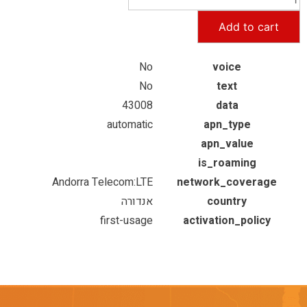
Add to cart
No
voice
No
text
43008
data
automatic
apn_type
apn_value
is_roaming
Andorra Telecom:LTE
network_coverage
country
אנדורה
first-usage
activation_policy