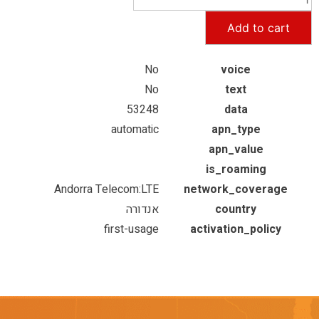
Add to cart
No
voice
No
text
53248
data
automatic
apn_type
apn_value
is_roaming
Andorra Telecom:LTE
network_coverage
country
אנדורה
first-usage
activation_policy