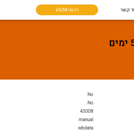
ר קשר
רכשו eSIM
No
No
43008
manual
wbdata