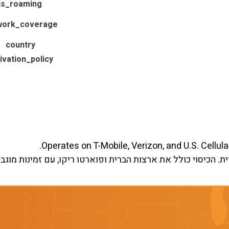
is_roaming
work_coverage
country
ivation_policy
Operates on T-Mobile, Verizon, and U.S. Cellul