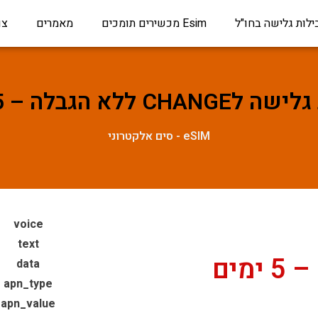
ילות גלישה בחו"ל
Esim מכשירים תומכים
מאמרים
צו
CHA ללא הגבלה – 5 ימים
eSIM - סים אלקטרוני
voice
text
data
apn_type
apn_value