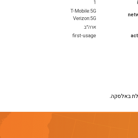
1
T-Mobile:5G
net
Verizon:5G
ארה״ב
first-usage
act