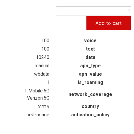
Add to cart
100
voice
100
text
10240
data
manual
apn_type
wbdata
apn_value
1
is_roaming
T-Mobile:5G
network_coverage
Verizon:5G
country
ארה״ב
first-usage
activation_policy