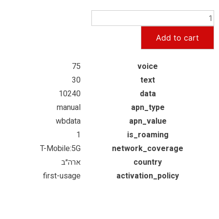
Add to cart
75
voice
30
text
10240
data
manual
apn_type
wbdata
apn_value
1
is_roaming
T-Mobile:5G
network_coverage
country
ארה״ב
first-usage
activation_policy