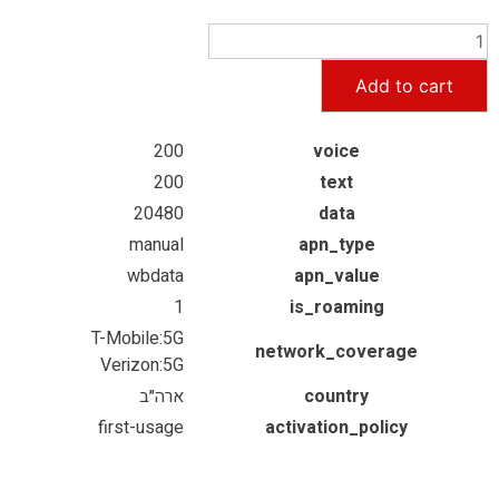
Add to cart
200
voice
200
text
20480
data
manual
apn_type
wbdata
apn_value
1
is_roaming
T-Mobile:5G
network_coverage
Verizon:5G
country
ארה״ב
first-usage
activation_policy