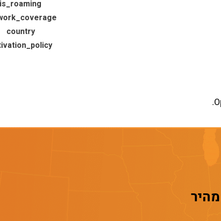
is_roaming
work_coverage
country
tivation_policy
O
 מהיר