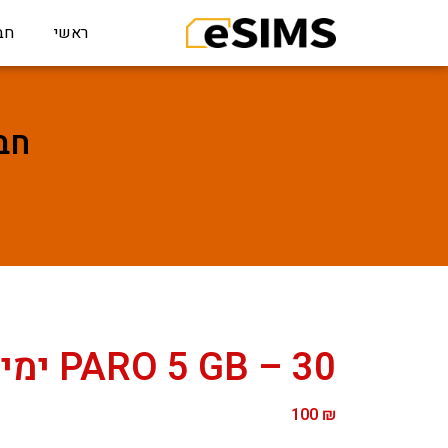
ראשי
חב
חבילת
PARO 5 GB – 30 ימים
100
₪