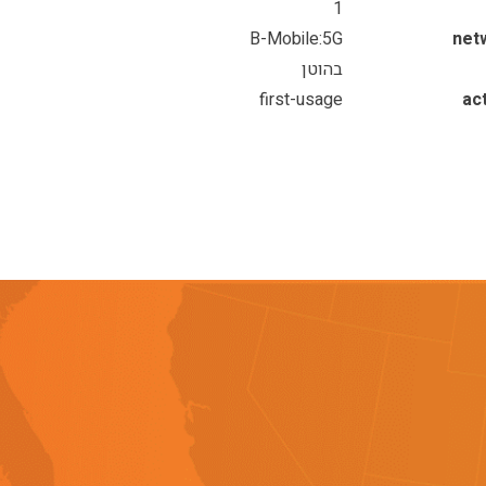
1
B-Mobile:5G
net
בהוטן
first-usage
ac