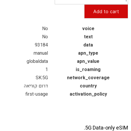
Add to cart
No
voice
No
text
93184
data
manual
apn_type
globaldata
apn_value
1
is_roaming
SK:5G
network_coverage
country
דרום קוריאה
first-usage
activation_policy
5G Data-only eSIM.