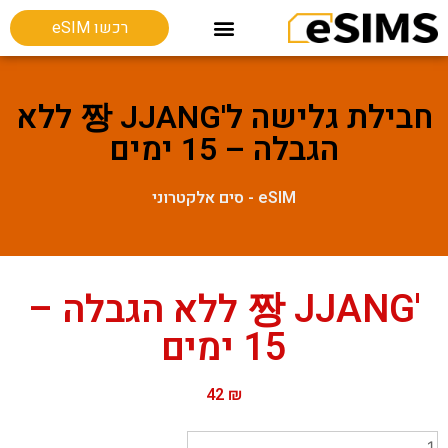
רכשו eSIM
חבילות גלישה בחו"ל
Esim מכשירים תומכים
חבילת גלישה ל'짱 JJANG ללא
הגבלה – 15 ימים
eSIM - סים אלקטרוני
'짱 JJANG ללא הגבלה –
15 ימים
42
₪