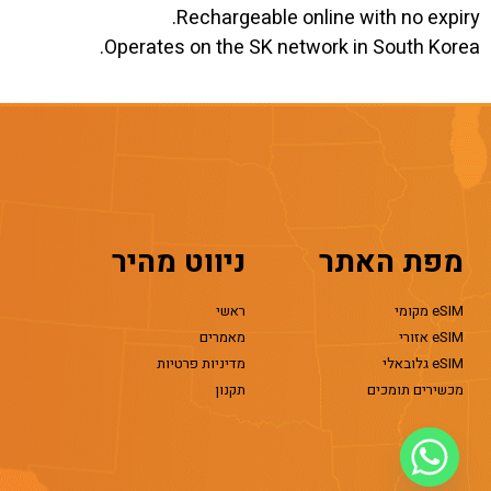
Rechargeable online with no expiry.
Operates on the SK network in South Korea.
מפת האתר
ניווט מהיר
eSIM מקומי
ראשי
eSIM אזורי
מאמרים
eSIM גלובאלי
מדיניות פרטיות
מכשירים תומכים
תקנון