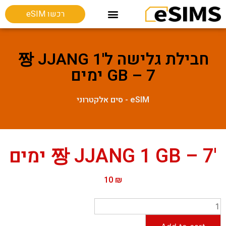
רכשו eSIM
חבילות גלישה בחו"ל
Esim מכשירים תומכים
חבילת גלישה ל'짱 JJANG 1
GB – 7 ימים
eSIM - סים אלקטרוני
'짱 JJANG 1 GB – 7 ימים
10
₪