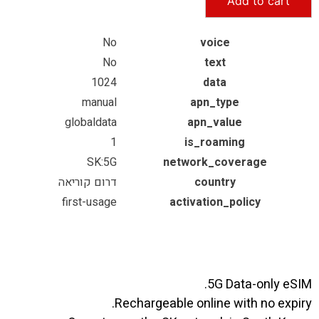
Add to cart
No
voice
No
text
1024
data
manual
apn_type
globaldata
apn_value
1
is_roaming
SK:5G
network_coverage
country
דרום קוריאה
first-usage
activation_policy
5G Data-only eSIM.
Rechargeable online with no expiry.