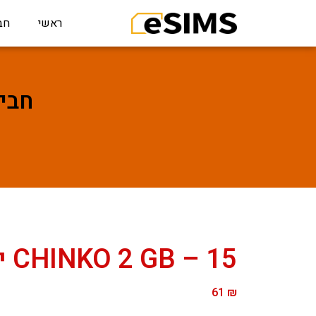
ראשי
חב
חבילת גל
CHINKO 2 GB – 15 ימים
61
₪