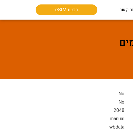
ר קשר
רכשו eSIM
No
No
2048
manual
wbdata