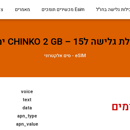
ילות גלישה בחו"ל
Esim מכשירים תומכים
מאמרים
צו
ישה לCHINKO 2 GB – 15 ימים
eSIM - סים אלקטרוני
voice
text
data
apn_type
apn_value