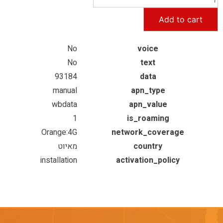
Add to cart
No
voice
No
text
93184
data
manual
apn_type
wbdata
apn_value
1
is_roaming
Orange:4G
network_coverage
country
מאיוט
installation
activation_policy