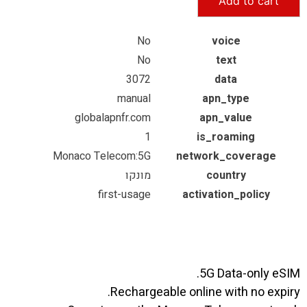
Add to cart
No
voice
No
text
3072
data
manual
apn_type
globalapnfr.com
apn_value
1
is_roaming
Monaco Telecom:5G
network_coverage
country
מונקו
first-usage
activation_policy
5G Data-only eSIM.
Rechargeable online with no expiry.