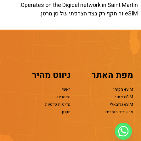
Operates on the Digicel network in Saint Martin.
eSIM זה תקף רק בצד הצרפתי של סן מרטן.
מפת האתר
ניווט מהיר
eSIM מקומי
ראשי
eSIM אזורי
מאמרים
eSIM גלובאלי
מדיניות פרטיות
מכשירים תומכים
תקנון