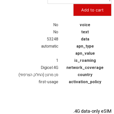
Add to cart
No
voice
No
text
53248
data
automatic
apn_type
apn_value
1
is_roaming
Digicel:4G
network_coverage
country
סן מרטן (החלק הצרפתי)
first-usage
activation_policy
4G data-only eSIM.