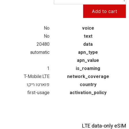
Add to cart
No
voice
No
text
20480
data
automatic
apn_type
apn_value
1
is_roaming
T-Mobile:LTE
network_coverage
country
פוארטו ריקו
first-usage
activation_policy
LTE data-only eSIM