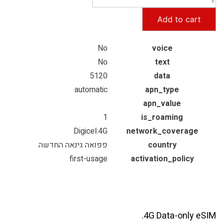
Add to cart
No
voice
No
text
5120
data
automatic
apn_type
apn_value
1
is_roaming
Digicel:4G
network_coverage
country
פפואה גינאה החדשה
first-usage
activation_policy
4G Data-only eSIM.