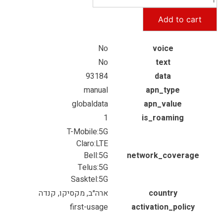
Add to cart
No
voice
No
text
93184
data
manual
apn_type
globaldata
apn_value
1
is_roaming
T-Mobile:5G
Claro:LTE
Bell:5G
network_coverage
Telus:5G
Sasktel:5G
country
ארה״ב, מקסיקו, קנדה
first-usage
activation_policy