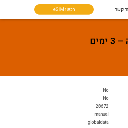
ר קשר
רכשו eSIM
No
No
28672
manual
globaldata