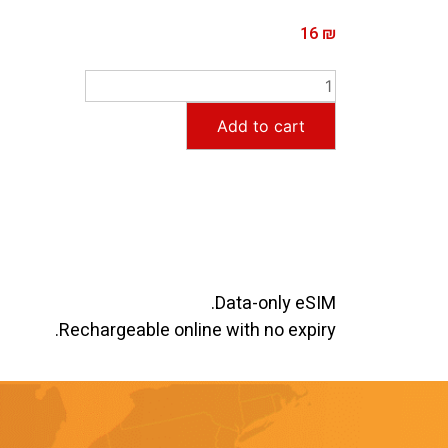
16
₪
Add to cart
Data-only eSIM.
Rechargeable online with no expiry.