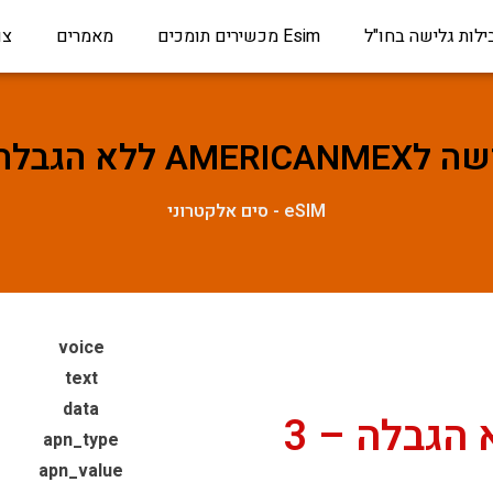
ילות גלישה בחו"ל
Esim מכשירים תומכים
מאמרים
צו
 הגבלה – 3 ימים
eSIM - סים אלקטרוני
voice
text
data
AMERICANMEX ללא הגבלה – 3
apn_type
apn_value