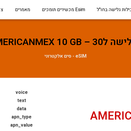
ילות גלישה בחו"ל
Esim מכשירים תומכים
מאמרים
צו
AMERICANMEX 1 ימים
eSIM - סים אלקטרוני
voice
text
data
AMERIC
apn_type
apn_value