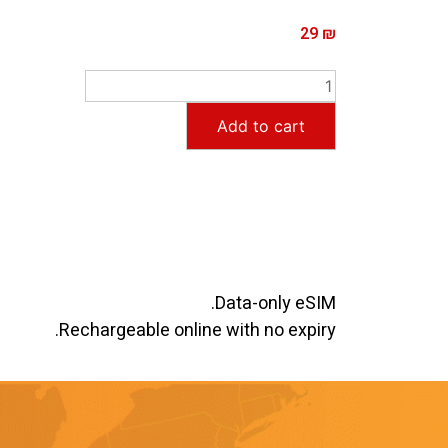
29
₪
Add to cart
Data-only eSIM.
Rechargeable online with no expiry.